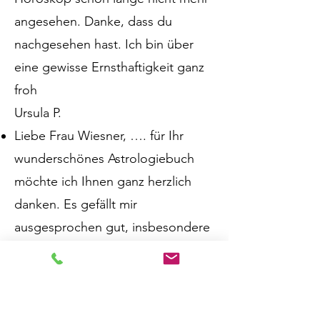
angesehen. Danke, dass du
nachgesehen hast. Ich bin über
eine gewisse Ernsthaftigkeit ganz
froh
Ursula P.
Liebe Frau Wiesner, …. für Ihr
wunderschönes Astrologiebuch
möchte ich Ihnen ganz herzlich
danken. Es gefällt mir
ausgesprochen gut, insbesondere
die Klarheit und die vielen Hilfen,
die Sie den Leserinnen und Lesern
geben, z.B. in Form der farbigen
Hervorhebungen im Text oder der